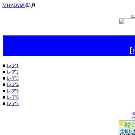
MHP3攻略
/
防具
ｷ
【
■
レア1
■
レア2
■
レア3
■
レア4
■
レア5
■
レア6
■
レア7
最
ｷ