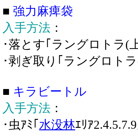
■
強力麻痺袋
入手方法
：
･落とす｢ラングロトラ(上
･剥ぎ取り｢ラングロトラ(
■
キラビートル
入手方法
：
･虫ｱﾐ｢
水没林
ｴﾘｱ2.4.5.7.9