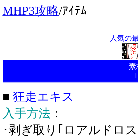
MHP3攻略
/
ｱｲﾃﾑ
人気の最強ｹ
素
■
狂走エキス
入手方法
：
･剥ぎ取り｢ロアルドロス