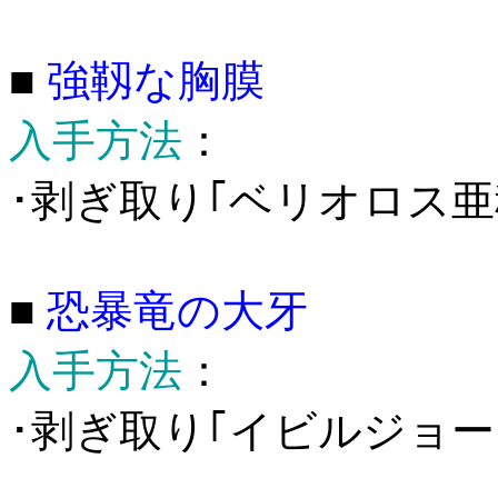
■
強靱な胸膜
入手方法
：
･剥ぎ取り｢ベリオロス亜
■
恐暴竜の大牙
入手方法
：
･剥ぎ取り｢イビルジョー