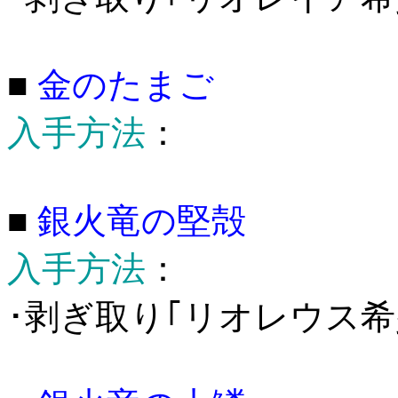
■
金のたまご
入手方法
：
■
銀火竜の堅殻
入手方法
：
･剥ぎ取り｢リオレウス希