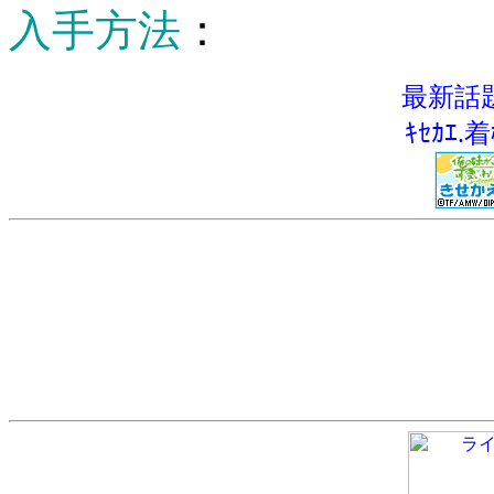
入手方法
：
最新話
ｷｾｶｴ.着