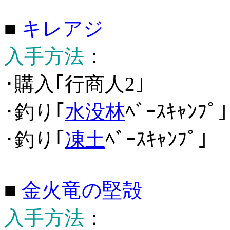
■
キレアジ
入手方法
：
･購入｢行商人2｣
･釣り｢
水没林
ﾍﾞｰｽｷｬﾝﾌﾟ｣
･釣り｢
凍土
ﾍﾞｰｽｷｬﾝﾌﾟ｣
■
金火竜の堅殻
入手方法
：