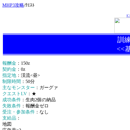
MHP3攻略
/
ｸｴｽﾄ
ｷ
訓
<<
報酬金
：150z
契約金
：0z
指定地
：渓流<昼>
制限時間
：50分
主なモンスター
：ガーグァ
クエストLV
：★
成功条件
：生肉2個の納品
失敗条件
：報酬金ゼロ
受注・参加条件
：なし
支給品
：
地図