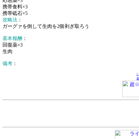
応急薬×3
携帯食料×3
携帯砥石×5
攻略法
：
ガーグァを倒して生肉を2個剥ぎ取ろう
基本報酬
：
回復薬×3
生肉
備考
：