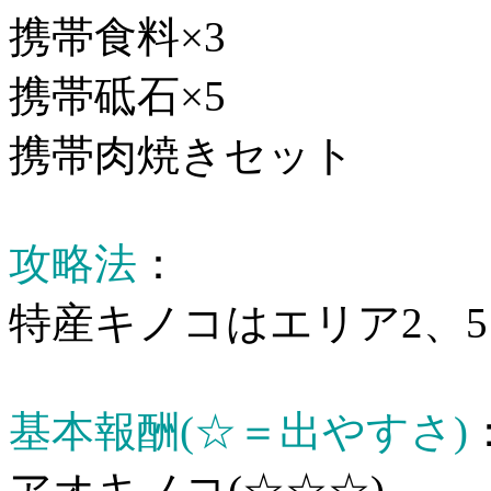
携帯食料×3
携帯砥石×5
携帯肉焼きセット
攻略法
：
特産キノコはエリア2、5
基本報酬(☆＝出やすさ)
アオキノコ(☆☆☆)