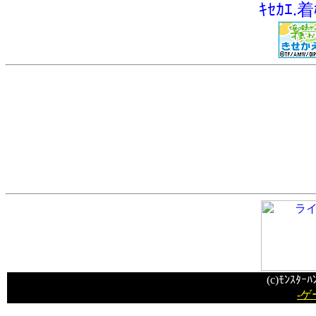
ｷｾｶｴ.着
(c)ﾓﾝｽﾀｰ
-