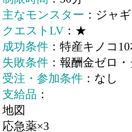
主なモンスター
：ジャギ
クエストLV
：★
成功条件
：特産キノコ1
失敗条件
：報酬金ゼロ・
受注・参加条件
：なし
支給品
：
地図
応急薬×3