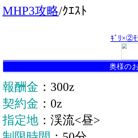
MHP3攻略
/
ｸｴｽﾄ
ｷﾞﾘ×②
奥様の
報酬金
：300z
契約金
：0z
指定地
：渓流<昼>
制限時間
：50分