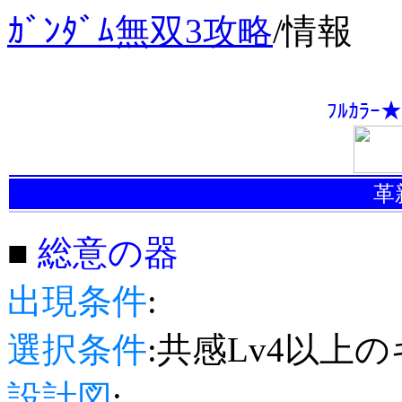
ｶﾞﾝﾀﾞﾑ無双3攻略
/
情報
ﾌﾙｶﾗ
革
■
総意の器
出現条件
:
選択条件
:共感Lv4以上
設計図
: