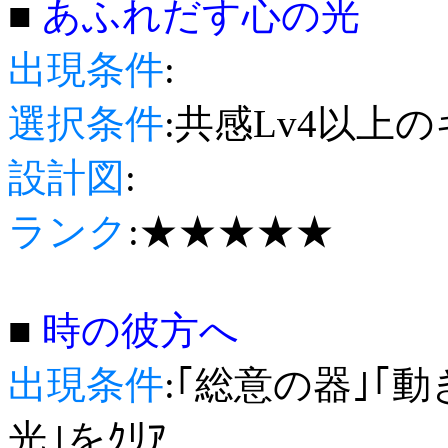
■
あふれだす心の光
出現条件
:
選択条件
:共感Lv4以上
設計図
:
ランク
:★★★★★
■
時の彼方へ
出現条件
:｢総意の器｣｢
光｣をｸﾘｱ