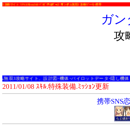
ト！PS3/Xbox360 ﾊﾞﾝﾀﾞｲﾅﾑｺｹﾞｰﾑｽ ガンダム無双3 攻略ゲーモ-携帯
ガン
攻
双3攻略サイト。設計図･機体･パイロットデータ･隠し機体･裏技情報
2011/01/08 ｽｷﾙ.特殊装備.ﾐｯｼｮﾝ更新
携帯SNS