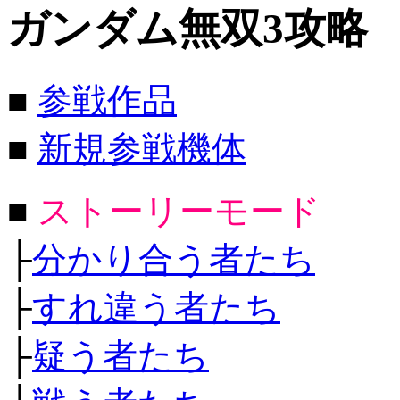
ガンダム無双3攻略
■
参戦作品
■
新規参戦機体
■
ストーリーモード
├
分かり合う者たち
├
すれ違う者たち
├
疑う者たち