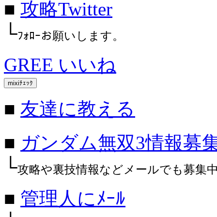
■
攻略Twitter
└
ﾌｫﾛｰお願いします。
GREE いいね
■
友達に教える
■
ガンダム無双3情報募
└
攻略や裏技情報などメールでも募集
■
管理人にﾒｰﾙ