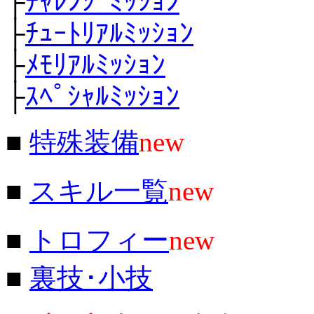
├
ﾁｬﾚﾝｼﾞﾐｯｼｮﾝ
├
ﾁｭｰﾄﾘｱﾙﾐｯｼｮﾝ
├
ﾒﾓﾘｱﾙﾐｯｼｮﾝ
├
ｽﾍﾟｼｬﾙﾐｯｼｮﾝ
■
特殊装備
new
■
スキル一覧
new
■
トロフィー
new
■
裏技･小技