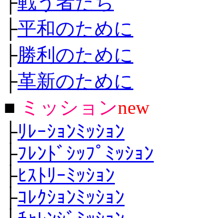
├
戦う者たち
├
平和のために
├
勝利のために
├
革新のために
■
ミッション
new
├
ﾘﾚｰｼｮﾝﾐｯｼｮﾝ
├
ﾌﾚﾝﾄﾞｼｯﾌﾟﾐｯｼｮﾝ
├
ﾋｽﾄﾘｰﾐｯｼｮﾝ
├
ｺﾚｸｼｮﾝﾐｯｼｮﾝ