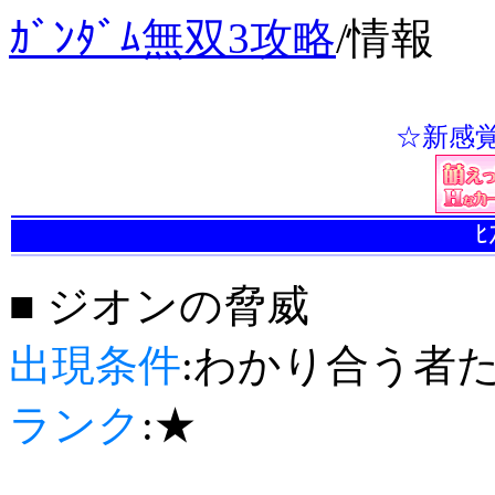
ｶﾞﾝﾀﾞﾑ無双3攻略
/
情報
☆新感覚☆
ﾋ
■ ジオンの脅威
出現条件
:わかり合う者
ランク
:★